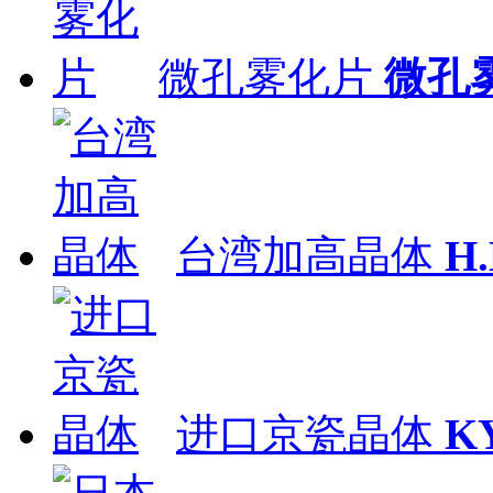
微孔雾化片
微孔
台湾加高晶体
H
进口京瓷晶体
K