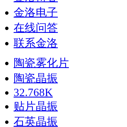
金洛电子
在线问答
联系金洛
陶瓷雾化片
陶瓷晶振
32.768K
贴片晶振
石英晶振