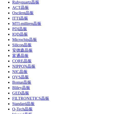
Rubyquartz晶振
ACT晶振
Oscilent晶振
ITTI晶振
MTI-milliren晶振
PDI晶振
IQD晶振
Microchip晶振
Silicon晶振
安德森晶振
富通晶振
CORE晶振
NIPPON晶振
NIC晶振
QVS晶振
Bomar晶振
Bliley晶振
GED晶振
FILTRONETICS晶振
Standard晶振
Q-Tech晶振