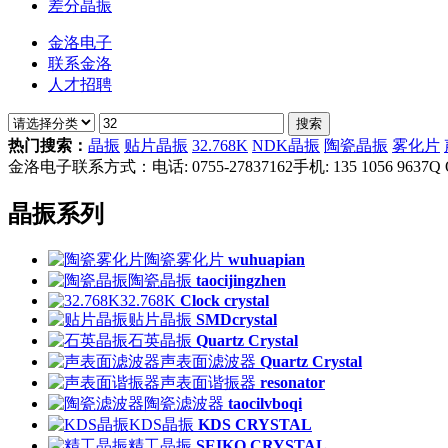
差分晶振
金洛电子
联系金洛
人才招聘
热门搜索：
晶振
贴片晶振
32.768K
NDK晶振
陶瓷晶振
雾化片
金洛电子联系方式：
电话: 0755-27837162
手机: 135 1056 9637
Q 
晶振系列
陶瓷雾化片
wuhuapian
陶瓷晶振
taocijingzhen
32.768K
Clock crystal
贴片晶振
SMDcrystal
石英晶振
Quartz Crystal
声表面滤波器
Quartz Crystal
声表面谐振器
resonator
陶瓷滤波器
taocilvboqi
KDS晶振
KDS CRYSTAL
精工晶振
SEIKO CRYSTAL