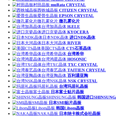
村田晶振
muRata CRYSTAL
西铁城晶振
CITIZEN CRYSTAL
爱普生晶振
EPSON CRYSTAL
微孔雾化片
微孔雾化片
台湾加高晶体
H.ELE
进口京瓷晶体
KYOCERA
日本NDK晶体
进口NDK晶体
日本大河晶体
RIVER
美国CTS晶体
CTS石英晶体
台湾希华晶体
台湾希华
台湾鸿星晶体
HOSONIC
台湾TXC晶体
TXC CRYSTAL
台湾泰艺晶体
TAITIEN CRYSTAL
台湾亚陶晶体
百利通亚陶
台湾NSK晶体
NSK CRYSTAL
玛居礼晶振
台湾玛居礼晶振
富士晶振
日本富士贴片晶振
SHINSUNG晶振
韩国进口SHINSUN
SMI晶振
日本SMI贴片晶振
Lihom晶振
韩国Lihom晶振
NAKA晶振
日本纳卡株式会社晶振