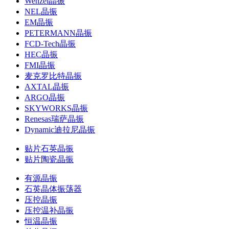
Wenzel晶振
NEL晶振
EM晶振
PETERMANN晶振
FCD-Tech晶振
HEC晶振
FMI晶振
麦克罗比特晶振
AXTAL晶振
ARGO晶振
SKYWORKS晶振
Renesas瑞萨晶振
Dynamic迪拉尼晶振
贴片石英晶振
贴片陶瓷晶振
有源晶振
石英晶体振荡器
压控晶振
压控温补晶振
恒温晶振