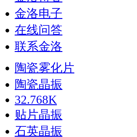
金洛电子
在线问答
联系金洛
陶瓷雾化片
陶瓷晶振
32.768K
贴片晶振
石英晶振