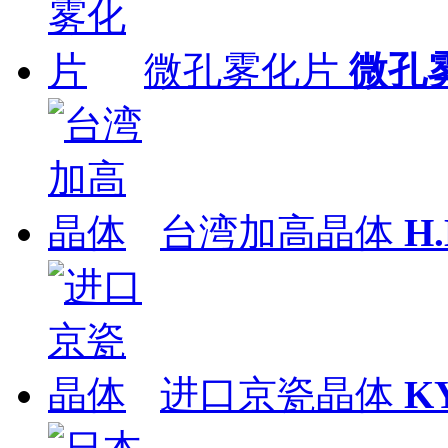
微孔雾化片
微孔
台湾加高晶体
H
进口京瓷晶体
K