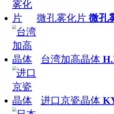
微孔雾化片
微孔
台湾加高晶体
H
进口京瓷晶体
K