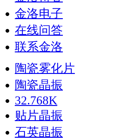
金洛电子
在线问答
联系金洛
陶瓷雾化片
陶瓷晶振
32.768K
贴片晶振
石英晶振