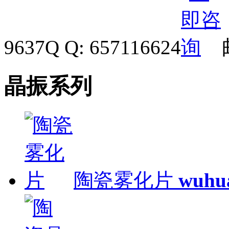
9637
Q Q: 657116624
晶振系列
陶瓷雾化片
wuhu