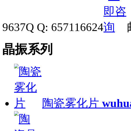
9637
Q Q: 657116624
晶振系列
陶瓷雾化片
wuhu