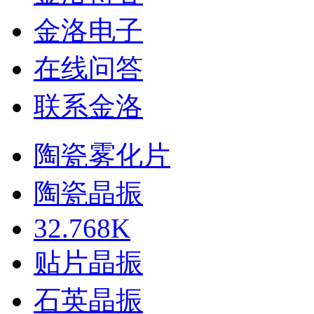
金洛电子
在线问答
联系金洛
陶瓷雾化片
陶瓷晶振
32.768K
贴片晶振
石英晶振