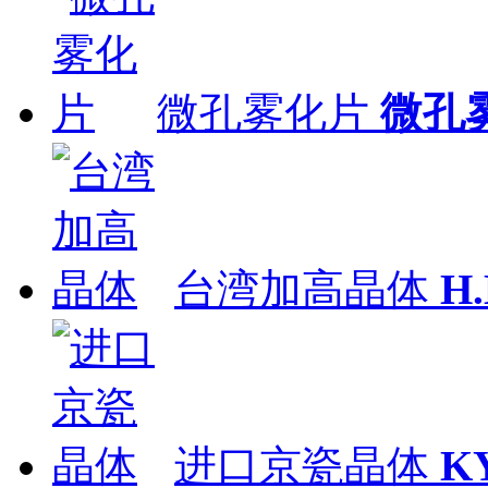
微孔雾化片
微孔
台湾加高晶体
H
进口京瓷晶体
K