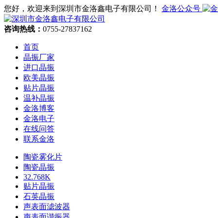
您好，欢迎来到深圳市金洛鑫电子有限公司！
金洛公众号
咨询热线：
0755-27837162
首页
晶振厂家
进口晶振
欧美晶振
贴片晶振
温补晶振
金洛博客
金洛电子
在线问答
联系金洛
陶瓷雾化片
陶瓷晶振
32.768K
贴片晶振
石英晶振
声表面滤波器
声表面谐振器